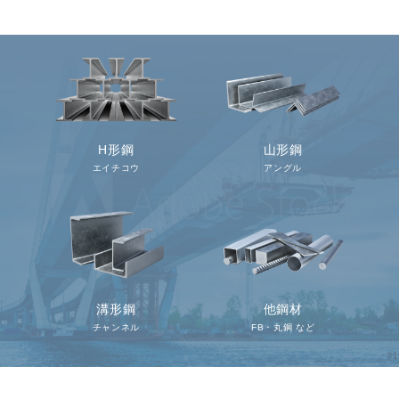
H形鋼
山形鋼
エイチコウ
アングル
溝形鋼
他鋼材
チャンネル
FB・丸鋼 など