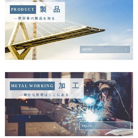
製 品
PRODUCT
―野田喜の製品を知る
MORE
加 工
METAL WORKING
―確かな技術はここにある
MORE